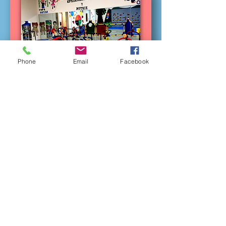
Phone
Email
Facebook
Centro La Sagrada
Familia
Dirección Física:
41 Ave. Universidad Interamericana
Antiguo Hospital La Concepción
San Germán, Puerto Rico 00683
Teléfono:
787-264-2006
Centros